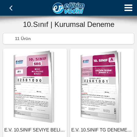
10.Sınıf | Kurumsal Deneme
11 Ürün
E.V. 10.SINIF SEVIYE BELIRLEME SINAVI(25-26)
E.V. 10.SINIF TG DENEME SINAVI 4.SAYI (25-26)