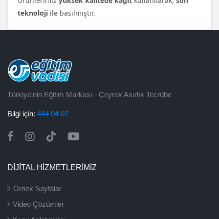
Ürünlerimiz
yüksek kalitede kağıt
kullanılarak,
son
teknoloji
ile basılmıştır.
Türkiye'nin Eğitim Markası - Çeyrek Asırlık Tecrübe
Bilgi için:
444 04 07
DİJİTAL HİZMETLERİMİZ
Örnek Sayfalar
Video Çözümler