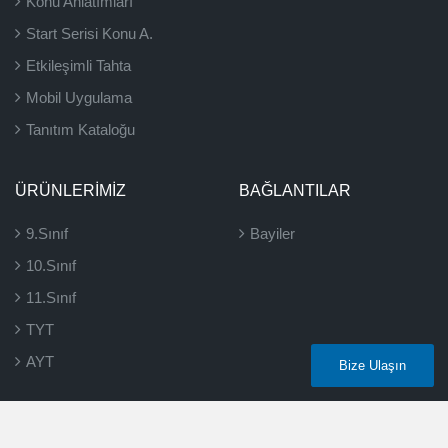
Konu Anlatımları
Start Serisi Konu A.
Etkileşimli Tahta
Mobil Uygulama
Tanıtım Kataloğu
ÜRÜNLERIMIZ
BAĞLANTILAR
9.Sınıf
Bayiler
10.Sınıf
11.Sınıf
TYT
AYT
Bize Ulaşın
2026 ©
Eğitim Vadisi
- Tüm hakları saklıdır.