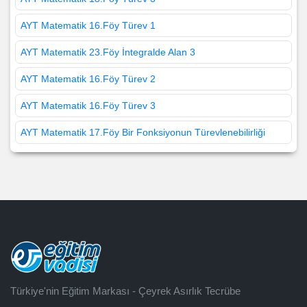
AYT Matematik 16.Föy Türev 1
AYT Matematik 23.Föy İntegralde Alan 3
AYT Matematik 16.Föy Türev 2
AYT Matematik 16.Föy Türev 3
AYT Matematik 17.Föy Bir Fonksiyonun Türevlenebilirliği
Türkiye'nin Eğitim Markası - Çeyrek Asırlık Tecrübe