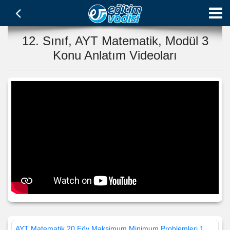
12. Sınıf, AYT Matematik, Modül 3
Konu Anlatım Videoları
AYT Matematik 20.Föy Maksimum Minimum Problemleri 1