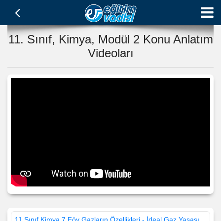
11. Sınıf, Kimya, Modül 2 Konu Anlatım
Videoları
11.Sınıf Kimya 7.Föy Gazların Özellikleri - İdeal Gaz Yasası